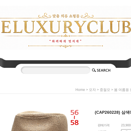
>
>
>
Home
모자
중절모
봄 여름용
(CAP260228) 
판매가격
23,90