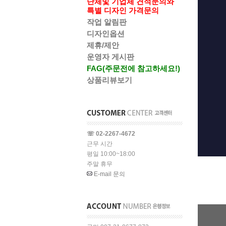
단체및 기업체 견적문의와
특별 디자인 가격문의
작업 알림판
디자인옵션
제휴/제안
운영자 게시판
FAG(주문전에 참고하세요!)
상품리뷰보기
☏ 02-2267-4672
근무 시간
평일 10:00~18:00
주말 휴무
E-mail 문의