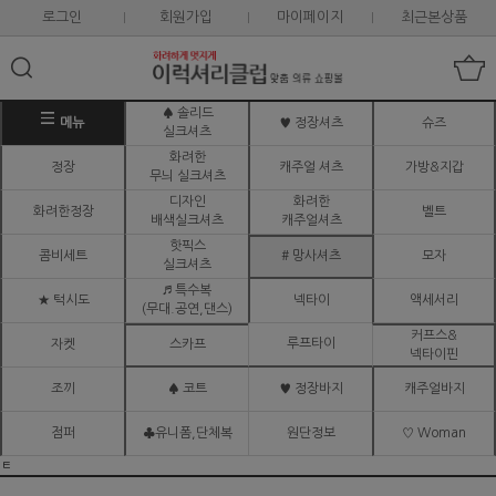
로그인
회원가입
마이페이지
최근본상품
♠ 솔리드
메뉴
♥ 정장셔츠
슈즈
실크셔츠
화려한
정장
캐주얼 셔츠
가방&지갑
무늬 실크셔츠
디자인
화려한
화려한정장
벨트
배색실크셔츠
캐주얼셔츠
핫픽스
콤비세트
# 망사셔츠
모자
실크셔츠
♬ 특수복
★ 턱시도
넥타이
액세서리
(무대.공연,댄스)
커프스&
루프타이
자켓
스카프
넥타이핀
조끼
♠ 코트
♥ 정장바지
캐주얼바지
점퍼
♣유니폼,단체복
원단정보
♡ Woman
ㅌ