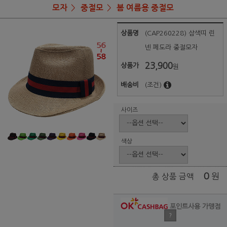
모자
중절모
봄 여름용 중절모
상품명
(CAP260228) 삼색띠 린
넨 페도라 중절모자
23,900
상품가
원
배송비
(조건)
사이즈
색상
0
원
총 상품 금액
포인트사용 가맹점
?