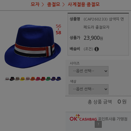
모자
중절모
사계절용 중절모
상품명
(CAP260233) 삼색띠 면
페도라 중절모자
23,900
상품가
원
배송비
(조건)
사이즈
색상
0
원
총 상품 금액
포인트사용 가맹점
?