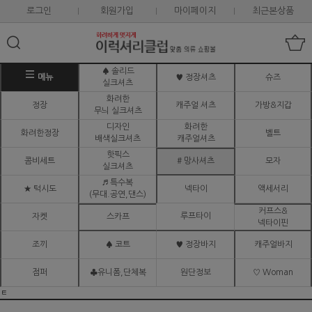
로그인
회원가입
마이페이지
최근본상품
♠ 솔리드
메뉴
♥ 정장셔츠
슈즈
실크셔츠
화려한
정장
캐주얼 셔츠
가방&지갑
무늬 실크셔츠
디자인
화려한
화려한정장
벨트
배색실크셔츠
캐주얼셔츠
핫픽스
콤비세트
# 망사셔츠
모자
실크셔츠
♬ 특수복
★ 턱시도
넥타이
액세서리
(무대.공연,댄스)
커프스&
루프타이
자켓
스카프
넥타이핀
조끼
♠ 코트
♥ 정장바지
캐주얼바지
점퍼
♣유니폼,단체복
원단정보
♡ Woman
ㅌ