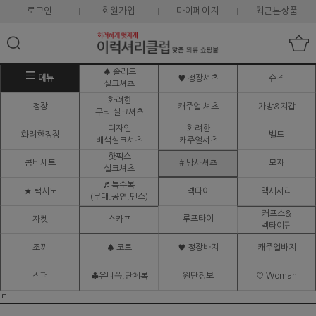
로그인
회원가입
마이페이지
최근본상품
♠ 솔리드
메뉴
♥ 정장셔츠
슈즈
실크셔츠
화려한
정장
캐주얼 셔츠
가방&지갑
무늬 실크셔츠
디자인
화려한
화려한정장
벨트
배색실크셔츠
캐주얼셔츠
핫픽스
콤비세트
# 망사셔츠
모자
실크셔츠
♬ 특수복
★ 턱시도
넥타이
액세서리
(무대.공연,댄스)
커프스&
루프타이
자켓
스카프
넥타이핀
조끼
♠ 코트
♥ 정장바지
캐주얼바지
점퍼
♣유니폼,단체복
원단정보
♡ Woman
ㅌ