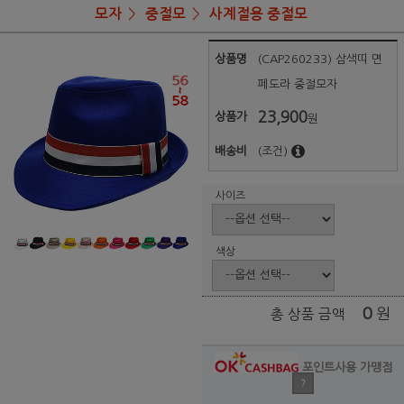
모자
중절모
사계절용 중절모
상품명
(CAP260233) 삼색띠 면
페도라 중절모자
23,900
상품가
원
배송비
(조건)
사이즈
색상
0
원
총 상품 금액
포인트사용 가맹점
?