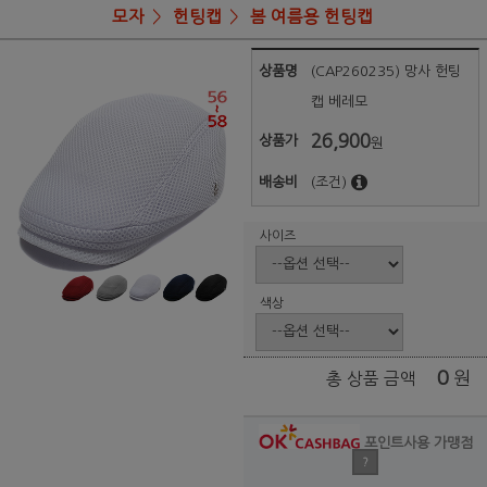
모자
헌팅캡
봄 여름용 헌팅캡
상품명
(CAP260235) 망사 헌팅
캡 베레모
26,900
상품가
원
배송비
(조건)
사이즈
색상
0
원
총 상품 금액
포인트사용 가맹점
?