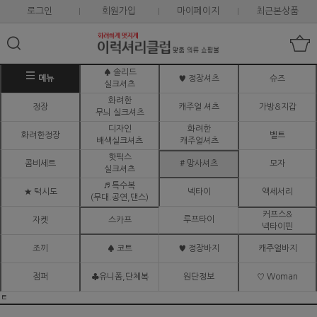
로그인
회원가입
마이페이지
최근본상품
♠ 솔리드
메뉴
♥ 정장셔츠
슈즈
실크셔츠
화려한
정장
캐주얼 셔츠
가방&지갑
무늬 실크셔츠
디자인
화려한
화려한정장
벨트
배색실크셔츠
캐주얼셔츠
핫픽스
콤비세트
# 망사셔츠
모자
실크셔츠
♬ 특수복
★ 턱시도
넥타이
액세서리
(무대.공연,댄스)
커프스&
루프타이
자켓
스카프
넥타이핀
조끼
♠ 코트
♥ 정장바지
캐주얼바지
점퍼
♣유니폼,단체복
원단정보
♡ Woman
ㅌ