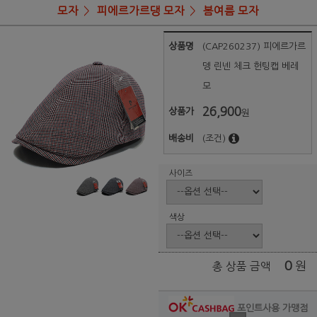
모자
피에르가르댕 모자
봄여름 모자
상품명
(CAP260237) 피에르가르
뎅 린넨 체크 헌팅캡 베레
모
26,900
상품가
원
배송비
(조건)
사이즈
색상
0
원
총 상품 금액
포인트사용 가맹점