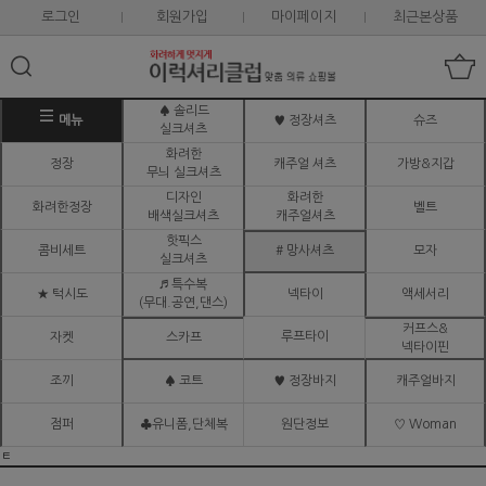
로그인
회원가입
마이페이지
최근본상품
♠ 솔리드
메뉴
♥ 정장셔츠
슈즈
실크셔츠
화려한
정장
캐주얼 셔츠
가방&지갑
무늬 실크셔츠
디자인
화려한
화려한정장
벨트
배색실크셔츠
캐주얼셔츠
핫픽스
콤비세트
# 망사셔츠
모자
실크셔츠
♬ 특수복
★ 턱시도
넥타이
액세서리
(무대.공연,댄스)
커프스&
루프타이
자켓
스카프
넥타이핀
조끼
♠ 코트
♥ 정장바지
캐주얼바지
점퍼
♣유니폼,단체복
원단정보
♡ Woman
ㅌ