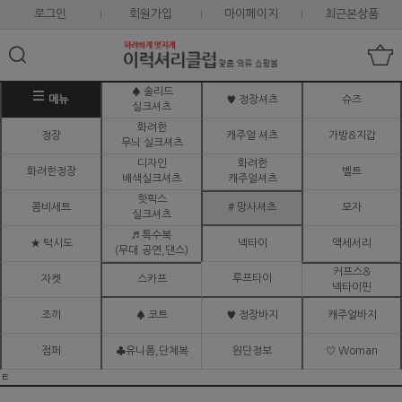
로그인
회원가입
마이페이지
최근본상품
♠ 솔리드
메뉴
♥ 정장셔츠
슈즈
실크셔츠
화려한
정장
캐주얼 셔츠
가방&지갑
무늬 실크셔츠
디자인
화려한
화려한정장
벨트
배색실크셔츠
캐주얼셔츠
핫픽스
콤비세트
# 망사셔츠
모자
실크셔츠
♬ 특수복
★ 턱시도
넥타이
액세서리
(무대.공연,댄스)
커프스&
루프타이
자켓
스카프
넥타이핀
조끼
♠ 코트
♥ 정장바지
캐주얼바지
점퍼
♣유니폼,단체복
원단정보
♡ Woman
ㅌ