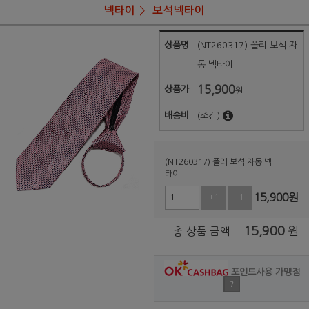
넥타이
보석넥타이
상품명
(NT260317) 폴리 보석 자
동 넥타이
15,900
상품가
원
배송비
(조건)
(NT260317) 폴리 보석 자동 넥
타이
15,900
원
+1
-1
15,900
원
총 상품 금액
포인트사용 가맹점
?