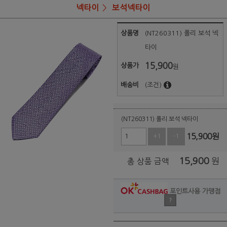
넥타이
보석넥타이
상품명
(NT260311) 폴리 보석 넥
타이
15,900
상품가
원
배송비
(조건)
(NT260311) 폴리 보석 넥타이
15,900
원
+1
-1
15,900
원
총 상품 금액
포인트사용 가맹점
?