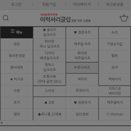
로그인
회원가입
마이페이지
최근본상품
♠ 솔리드
메뉴
♥ 정장셔츠
슈즈
실크셔츠
화려한
정장
캐주얼 셔츠
가방&지갑
무늬 실크셔츠
디자인
화려한
화려한정장
벨트
배색실크셔츠
캐주얼셔츠
핫픽스
콤비세트
# 망사셔츠
모자
실크셔츠
♬ 특수복
★ 턱시도
넥타이
액세서리
(무대.공연,댄스)
커프스&
루프타이
자켓
스카프
넥타이핀
조끼
♠ 코트
♥ 정장바지
캐주얼바지
점퍼
♣유니폼,단체복
원단정보
♡ Woman
ㅌ