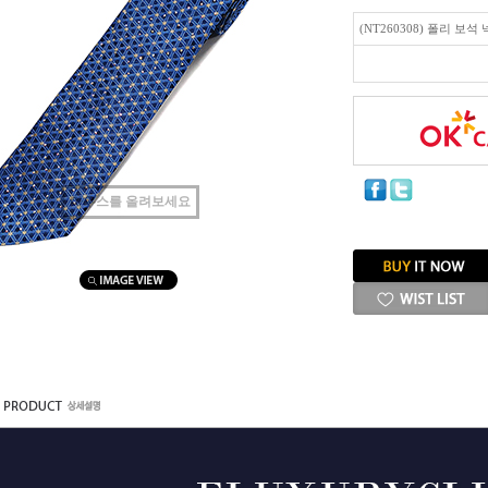
(NT260308) 폴리 보석
마우스를 올려보세요