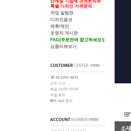
단체및 기업체 견적문의와
특별 디자인 가격문의
작업 알림판
디자인옵션
제휴/제안
운영자 게시판
FAG(주문전에 참고하세요!)
상품리뷰보기
☏ 02-2267-4672
근무 시간
평일 10:00~18:00
주말 휴무
E-mail 문의