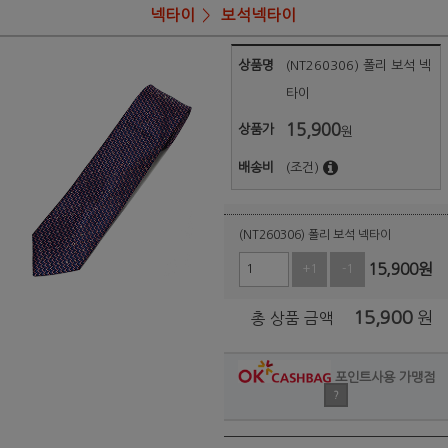
넥타이
보석넥타이
상품명
(NT260306) 폴리 보석 넥
타이
15,900
상품가
원
배송비
(조건)
(NT260306) 폴리 보석 넥타이
15,900
원
+1
-1
15,900
원
총 상품 금액
포인트사용 가맹점
?