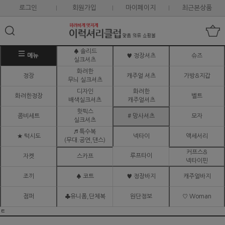
로그인
회원가입
마이페이지
최근본상품
♠ 솔리드
메뉴
♥ 정장셔츠
슈즈
실크셔츠
화려한
정장
캐주얼 셔츠
가방&지갑
무늬 실크셔츠
디자인
화려한
화려한정장
벨트
배색실크셔츠
캐주얼셔츠
핫픽스
콤비세트
# 망사셔츠
모자
실크셔츠
♬ 특수복
★ 턱시도
넥타이
액세서리
(무대.공연,댄스)
커프스&
루프타이
자켓
스카프
넥타이핀
조끼
♠ 코트
♥ 정장바지
캐주얼바지
점퍼
♣유니폼,단체복
원단정보
♡ Woman
ㅌ