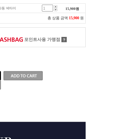
석 자동 넥타이
15,900
원
총 상품 금액
15,900
원
포인트사용 가맹점
?