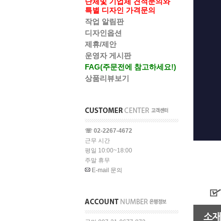
단체및 기업체 견적문의와
특별 디자인 가격문의
작업 알림판
디자인옵션
제휴/제안
운영자 게시판
FAG(주문전에 참고하세요!)
상품리뷰보기
☏ 02-2267-4672
근무 시간
평일 10:00~18:00
주말 휴무
E-mail 문의