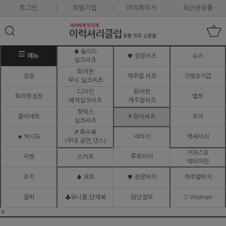
로그인
회원가입
마이페이지
최근본상품
♠ 솔리드
메뉴
♥ 정장셔츠
슈즈
실크셔츠
화려한
정장
캐주얼 셔츠
가방&지갑
무늬 실크셔츠
디자인
화려한
화려한정장
벨트
배색실크셔츠
캐주얼셔츠
핫픽스
콤비세트
# 망사셔츠
모자
실크셔츠
♬ 특수복
★ 턱시도
넥타이
액세서리
(무대.공연,댄스)
커프스&
루프타이
자켓
스카프
넥타이핀
조끼
♠ 코트
♥ 정장바지
캐주얼바지
점퍼
♣유니폼,단체복
원단정보
♡ Woman
ㅌ