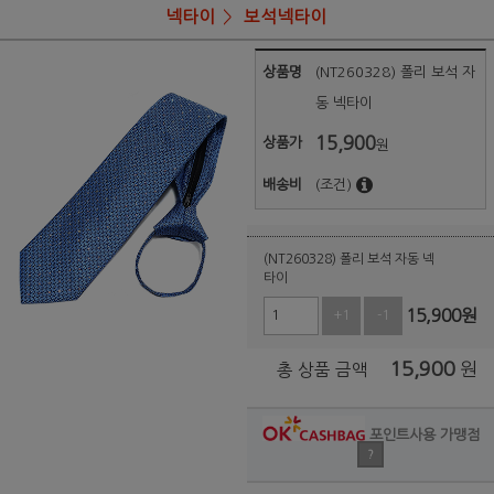
넥타이
보석넥타이
상품명
(NT260328) 폴리 보석 자
동 넥타이
15,900
상품가
원
배송비
(조건)
(NT260328) 폴리 보석 자동 넥
타이
15,900
원
+1
-1
15,900
원
총 상품 금액
포인트사용 가맹점
?