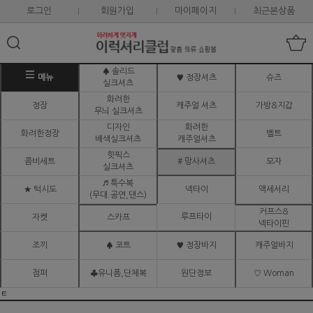
로그인
회원가입
마이페이지
최근본상품
♠ 솔리드
메뉴
♥ 정장셔츠
슈즈
실크셔츠
화려한
정장
캐주얼 셔츠
가방&지갑
무늬 실크셔츠
디자인
화려한
화려한정장
벨트
배색실크셔츠
캐주얼셔츠
핫픽스
콤비세트
# 망사셔츠
모자
실크셔츠
♬ 특수복
★ 턱시도
넥타이
액세서리
(무대.공연,댄스)
커프스&
루프타이
자켓
스카프
넥타이핀
조끼
♠ 코트
♥ 정장바지
캐주얼바지
점퍼
♣유니폼,단체복
원단정보
♡ Woman
ㅌ