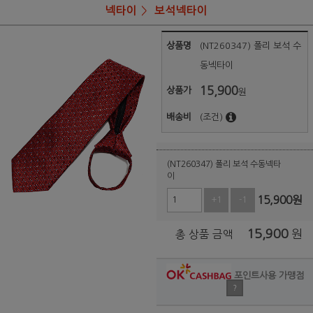
넥타이
보석넥타이
상품명
(NT260347) 폴리 보석 수
동넥타이
15,900
상품가
원
배송비
(조건)
(NT260347) 폴리 보석 수동넥타
이
15,900
원
+1
-1
15,900
원
총 상품 금액
포인트사용 가맹점
?