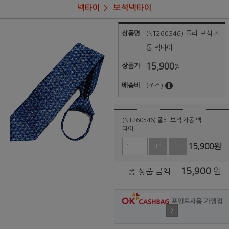
넥타이
보석넥타이
상품명
(NT260346) 폴리 보석 자
동 넥타이
15,900
상품가
원
배송비
(조건)
(NT260346) 폴리 보석 자동 넥
타이
15,900
원
+1
-1
15,900
원
총 상품 금액
포인트사용 가맹점
?