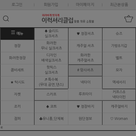
로그인
회원가입
마이페이지
최근본상품
♠ 솔리드
메뉴
♥ 정장셔츠
슈즈
실크셔츠
화려한
정장
캐주얼 셔츠
가방&지갑
무늬 실크셔츠
디자인
화려한
화려한정장
벨트
배색실크셔츠
캐주얼셔츠
핫픽스
콤비세트
# 망사셔츠
모자
실크셔츠
♬ 특수복
★ 턱시도
넥타이
액세서리
(무대.공연,댄스)
커프스&
루프타이
자켓
스카프
넥타이핀
조끼
♠ 코트
♥ 정장바지
캐주얼바지
점퍼
♣유니폼,단체복
원단정보
♡ Woman
ㅌ