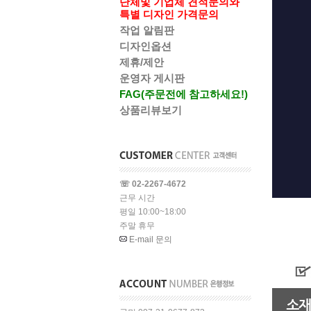
단체및 기업체 견적문의와
특별 디자인 가격문의
작업 알림판
디자인옵션
제휴/제안
운영자 게시판
FAG(주문전에 참고하세요!)
상품리뷰보기
☏ 02-2267-4672
근무 시간
평일 10:00~18:00
주말 휴무
E-mail 문의