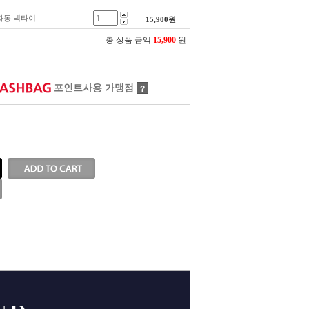
석 자동 넥타이
15,900
원
총 상품 금액
15,900
원
포인트사용 가맹점
?