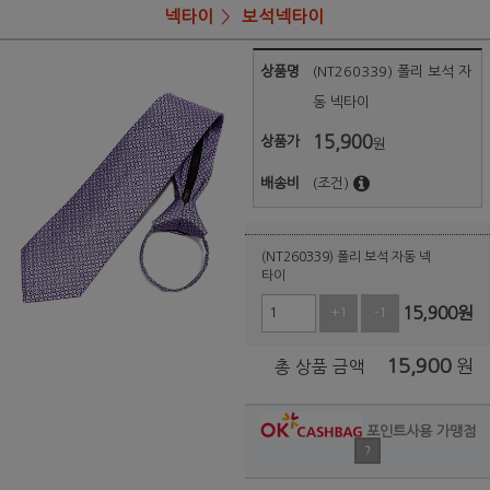
넥타이
보석넥타이
상품명
(NT260339) 폴리 보석 자
동 넥타이
15,900
상품가
원
배송비
(조건)
(NT260339) 폴리 보석 자동 넥
타이
15,900
원
+1
-1
15,900
원
총 상품 금액
포인트사용 가맹점
?