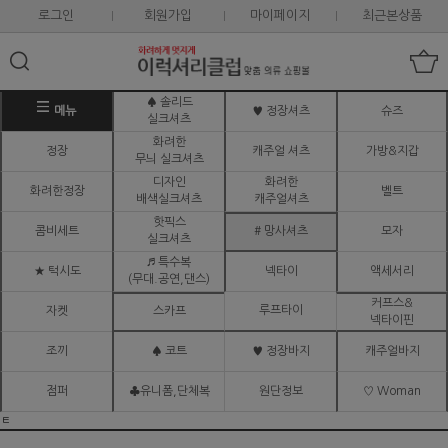
로그인
회원가입
마이페이지
최근본상품
♠ 솔리드
메뉴
♥ 정장셔츠
슈즈
실크셔츠
화려한
정장
캐주얼 셔츠
가방&지갑
무늬 실크셔츠
디자인
화려한
화려한정장
벨트
배색실크셔츠
캐주얼셔츠
핫픽스
콤비세트
# 망사셔츠
모자
실크셔츠
♬ 특수복
★ 턱시도
넥타이
액세서리
(무대.공연,댄스)
커프스&
루프타이
자켓
스카프
넥타이핀
조끼
♠ 코트
♥ 정장바지
캐주얼바지
점퍼
♣유니폼,단체복
원단정보
♡ Woman
ㅌ