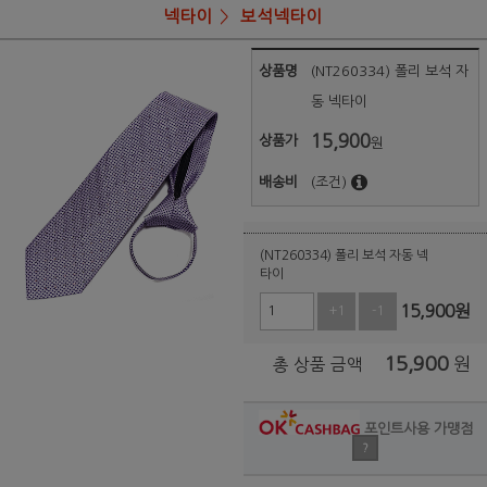
넥타이
보석넥타이
상품명
(NT260334) 폴리 보석 자
동 넥타이
15,900
상품가
원
배송비
(조건)
(NT260334) 폴리 보석 자동 넥
타이
15,900
원
+1
-1
15,900
원
총 상품 금액
포인트사용 가맹점
?