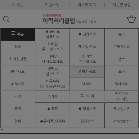
로그인
회원가입
마이페이지
최근본상품
♠ 솔리드
메뉴
♥ 정장셔츠
슈즈
실크셔츠
화려한
정장
캐주얼 셔츠
가방&지갑
무늬 실크셔츠
디자인
화려한
화려한정장
벨트
배색실크셔츠
캐주얼셔츠
핫픽스
콤비세트
# 망사셔츠
모자
실크셔츠
♬ 특수복
★ 턱시도
넥타이
액세서리
(무대.공연,댄스)
커프스&
루프타이
자켓
스카프
넥타이핀
조끼
♠ 코트
♥ 정장바지
캐주얼바지
점퍼
♣유니폼,단체복
원단정보
♡ Woman
ㅌ