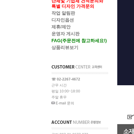
단체및 기업체 견적문의와
특별 디자인 가격문의
작업 알림판
디자인옵션
제휴/제안
운영자 게시판
FAG(주문전에 참고하세요!)
상품리뷰보기
☏ 02-2267-4672
근무 시간
평일 10:00~18:00
주말 휴무
E-mail 문의