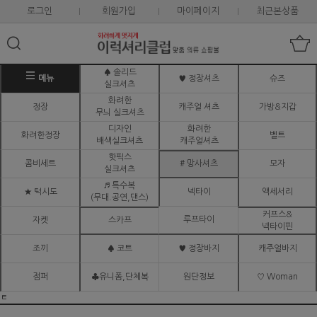
로그인
회원가입
마이페이지
최근본상품
♠ 솔리드
메뉴
♥ 정장셔츠
슈즈
실크셔츠
화려한
정장
캐주얼 셔츠
가방&지갑
무늬 실크셔츠
디자인
화려한
화려한정장
벨트
배색실크셔츠
캐주얼셔츠
핫픽스
콤비세트
# 망사셔츠
모자
실크셔츠
♬ 특수복
★ 턱시도
넥타이
액세서리
(무대.공연,댄스)
커프스&
루프타이
자켓
스카프
넥타이핀
조끼
♠ 코트
♥ 정장바지
캐주얼바지
점퍼
♣유니폼,단체복
원단정보
♡ Woman
ㅌ