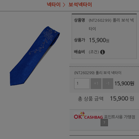
넥타이
보석넥타이
상품명
(NT260299) 폴리 보석 넥
타이
15,900
상품가
원
배송비
(조건)
(NT260299) 폴리 보석 넥타이
15,900
원
+1
-1
15,900
원
총 상품 금액
포인트사용 가맹점
?