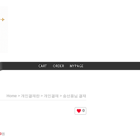
>
>
> 송선용님 결재
Home
개인결재란
개인결재
0
0
원