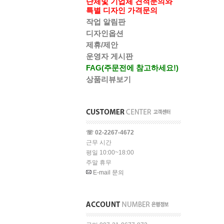
단체및 기업체 견적문의와
특별 디자인 가격문의
작업 알림판
디자인옵션
제휴/제안
운영자 게시판
FAG(주문전에 참고하세요!)
상품리뷰보기
☏ 02-2267-4672
근무 시간
평일 10:00~18:00
주말 휴무
E-mail 문의