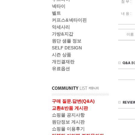
첨 부 :
넥타이
벨트
내 용 :
커프스&넥타이핀
악세사리
가방&지갑
이름
원단 샘플 정보
SELF DESIGN
시즌 상품
개인결재란
유료옵션
구매 질문.답변(Q&A)
교환&반품 게시판
쇼핑몰 공지사항
원단정보 게시판
쇼핑몰 이용후기