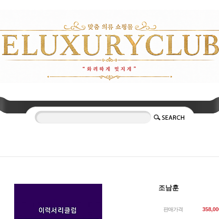
조남훈
판매가격
358,00