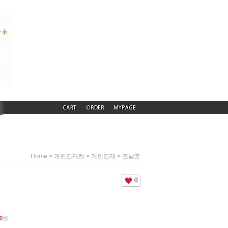
>
>
> 조남훈
Home
개인결재란
개인결재
0
0
원