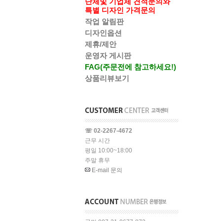
단체및 기업체 견적문의와
특별 디자인 가격문의
작업 알림판
디자인옵션
제휴/제안
운영자 게시판
FAG(주문전에 참고하세요!)
상품리뷰보기
☏ 02-2267-4672
근무 시간
평일 10:00~18:00
주말 휴무
E-mail 문의