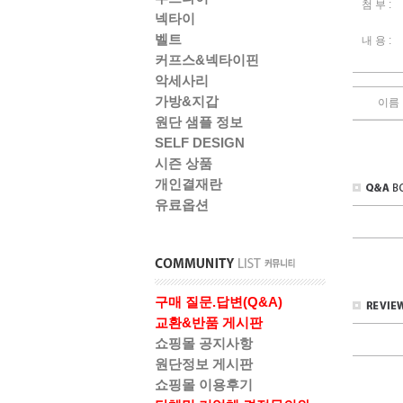
첨 부 :
넥타이
벨트
내 용 :
커프스&넥타이핀
악세사리
가방&지갑
이름
원단 샘플 정보
SELF DESIGN
시즌 상품
개인결재란
유료옵션
구매 질문.답변(Q&A)
교환&반품 게시판
쇼핑몰 공지사항
원단정보 게시판
쇼핑몰 이용후기