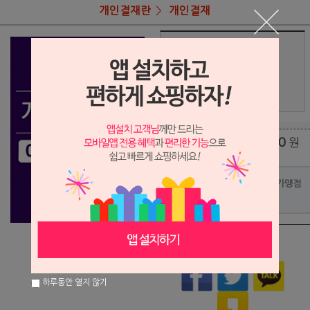
개인결재란
개인결재
상품명
이준님 결재
490,000
상품가
원
배송비
(조건)
0
원
총 상품 금액
포인트사용 가맹점
?
상품이 품절되었습니다.
하루동안 열지 않기