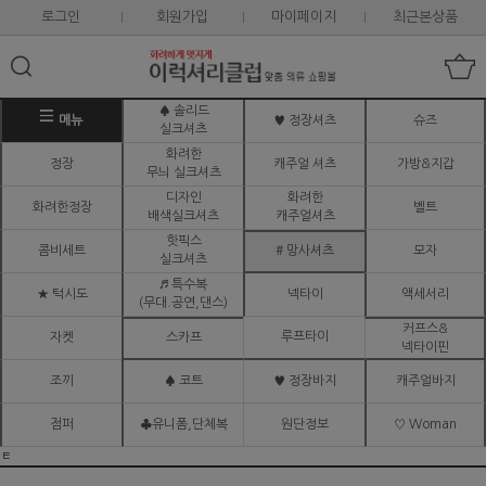
로그인
회원가입
마이페이지
최근본상품
♠ 솔리드
메뉴
♥ 정장셔츠
슈즈
실크셔츠
화려한
정장
캐주얼 셔츠
가방&지갑
무늬 실크셔츠
디자인
화려한
화려한정장
벨트
배색실크셔츠
캐주얼셔츠
핫픽스
콤비세트
# 망사셔츠
모자
실크셔츠
♬ 특수복
★ 턱시도
넥타이
액세서리
(무대.공연,댄스)
커프스&
루프타이
자켓
스카프
넥타이핀
조끼
♠ 코트
♥ 정장바지
캐주얼바지
점퍼
♣유니폼,단체복
원단정보
♡ Woman
ㅌ