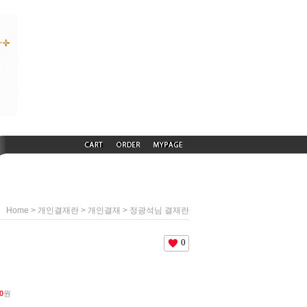
>
>
> 정광석님 결재란
Home
개인결재란
개인결재
0
0
원