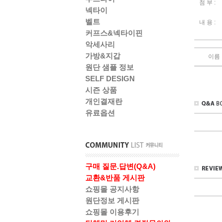
첨 부 :
넥타이
벨트
내 용 :
커프스&넥타이핀
악세사리
가방&지갑
이름
원단 샘플 정보
SELF DESIGN
시즌 상품
개인결재란
유료옵션
구매 질문.답변(Q&A)
교환&반품 게시판
쇼핑몰 공지사항
원단정보 게시판
쇼핑몰 이용후기