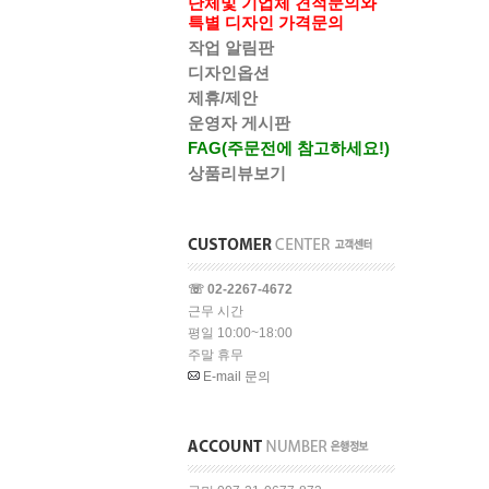
단체및 기업체 견적문의와
특별 디자인 가격문의
작업 알림판
디자인옵션
제휴/제안
운영자 게시판
FAG(주문전에 참고하세요!)
상품리뷰보기
☏ 02-2267-4672
근무 시간
평일 10:00~18:00
주말 휴무
E-mail 문의