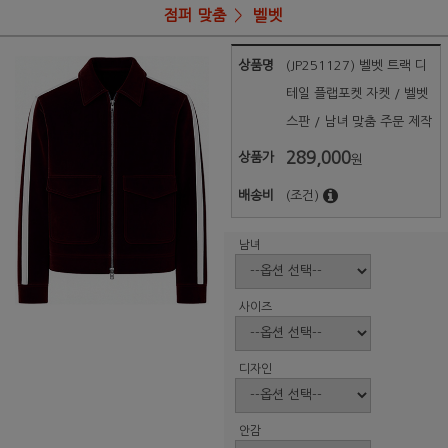
점퍼 맞춤
벨벳
상품명
(JP251127) 벨벳 트랙 디
테일 플랩포켓 자켓 / 벨벳
스판 / 남녀 맞춤 주문 제작
289,000
상품가
원
배송비
(조건)
남녀
사이즈
디자인
안감