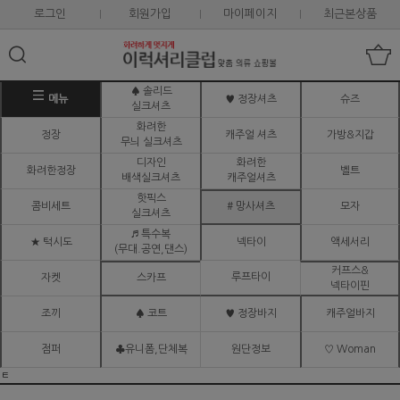
로그인
회원가입
마이페이지
최근본상품
♠ 솔리드
메뉴
♥ 정장셔츠
슈즈
실크셔츠
화려한
정장
캐주얼 셔츠
가방&지갑
무늬 실크셔츠
디자인
화려한
화려한정장
벨트
배색실크셔츠
캐주얼셔츠
핫픽스
콤비세트
# 망사셔츠
모자
실크셔츠
♬ 특수복
★ 턱시도
넥타이
액세서리
(무대.공연,댄스)
커프스&
루프타이
자켓
스카프
넥타이핀
조끼
♠ 코트
♥ 정장바지
캐주얼바지
점퍼
♣유니폼,단체복
원단정보
♡ Woman
ㅌ