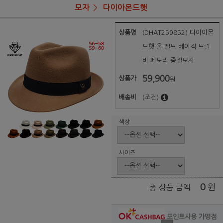
모자
다이아몬드햇
상품명
(DHAT250852) 다이아몬
드햇 울 펠트 베이직 트릴
비 페도라 중절모자
59,900
상품가
원
배송비
(조건)
색상
사이즈
0
원
총 상품 금액
포인트사용 가맹점