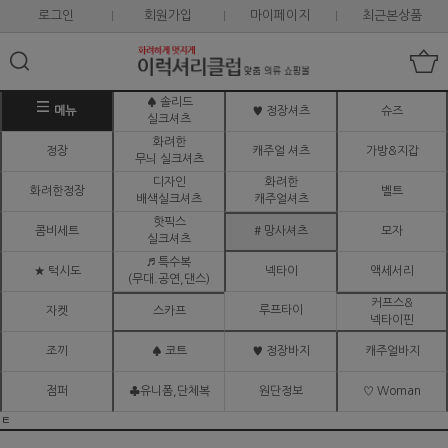
로그인
회원가입
마이페이지
최근본상품
♠ 솔리드
메뉴
♥ 정장셔츠
슈즈
실크셔츠
화려한
정장
캐주얼 셔츠
가방&지갑
무늬 실크셔츠
디자인
화려한
화려한정장
벨트
배색실크셔츠
캐주얼셔츠
핫픽스
콤비세트
# 망사셔츠
모자
실크셔츠
♬ 특수복
★ 턱시도
넥타이
액세서리
(무대.공연,댄스)
커프스&
루프타이
자켓
스카프
넥타이핀
조끼
♠ 코트
♥ 정장바지
캐주얼바지
점퍼
♣유니폼,단체복
원단정보
♡ Woman
ㅌ