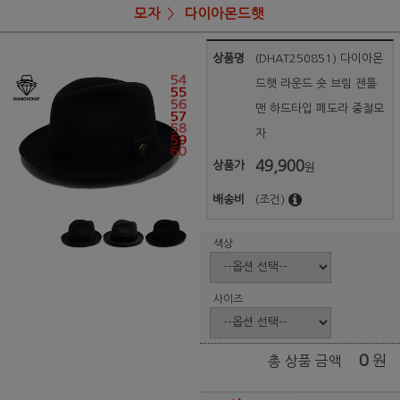
모자
다이아몬드햇
상품명
(DHAT250851) 다이아몬
드햇 라운드 숏 브림 젠틀
맨 하드타입 페도라 중절모
자
49,900
상품가
원
배송비
(조건)
색상
사이즈
0
원
총 상품 금액