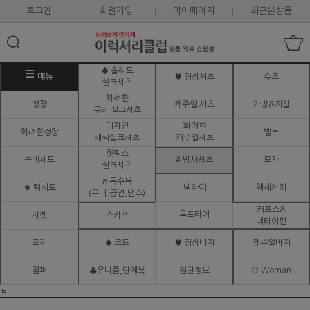
로그인
회원가입
마이페이지
최근본상품
♠ 솔리드
메뉴
♥ 정장셔츠
슈즈
실크셔츠
화려한
정장
캐주얼 셔츠
가방&지갑
무늬 실크셔츠
디자인
화려한
화려한정장
벨트
배색실크셔츠
캐주얼셔츠
핫픽스
콤비세트
# 망사셔츠
모자
실크셔츠
♬ 특수복
★ 턱시도
넥타이
액세서리
(무대.공연,댄스)
커프스&
루프타이
자켓
스카프
넥타이핀
조끼
♠ 코트
♥ 정장바지
캐주얼바지
점퍼
♣유니폼,단체복
원단정보
♡ Woman
ㅌ