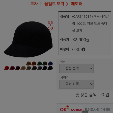
모자
울펠트 모자
페도라
상품명
(CAP241037) 이럭셔리클
럽 100% 양모 펠트 승마
울 모자
32,900
상품가
원
배송비
(조건)
색상
사이즈
0
원
총 상품 금액
포인트사용 가맹점