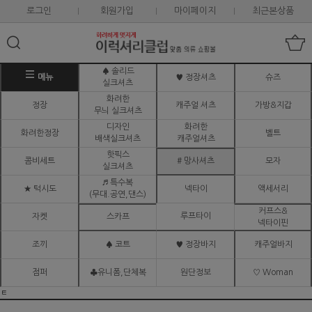
로그인
회원가입
마이페이지
최근본상품
♠ 솔리드
메뉴
♥ 정장셔츠
슈즈
실크셔츠
화려한
정장
캐주얼 셔츠
가방&지갑
무늬 실크셔츠
디자인
화려한
화려한정장
벨트
배색실크셔츠
캐주얼셔츠
핫픽스
콤비세트
# 망사셔츠
모자
실크셔츠
♬ 특수복
★ 턱시도
넥타이
액세서리
(무대.공연,댄스)
커프스&
루프타이
자켓
스카프
넥타이핀
조끼
♠ 코트
♥ 정장바지
캐주얼바지
점퍼
♣유니폼,단체복
원단정보
♡ Woman
ㅌ