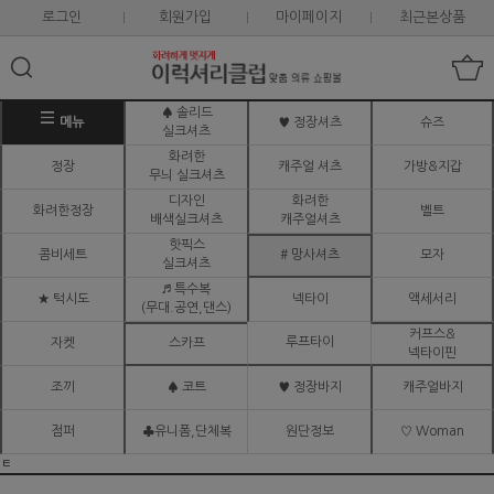
로그인
회원가입
마이페이지
최근본상품
♠ 솔리드
메뉴
♥ 정장셔츠
슈즈
실크셔츠
화려한
정장
캐주얼 셔츠
가방&지갑
무늬 실크셔츠
디자인
화려한
화려한정장
벨트
배색실크셔츠
캐주얼셔츠
핫픽스
콤비세트
# 망사셔츠
모자
실크셔츠
♬ 특수복
★ 턱시도
넥타이
액세서리
(무대.공연,댄스)
커프스&
루프타이
자켓
스카프
넥타이핀
조끼
♠ 코트
♥ 정장바지
캐주얼바지
점퍼
♣유니폼,단체복
원단정보
♡ Woman
ㅌ