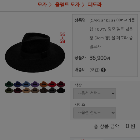
모자
울펠트 모자
페도라
상품명
(CAP231023) 이럭셔리클
럽 100% 양모 펠트 넓은
챙 (9cm 챙) 울 페도라 중
절모자
36,900
상품가
원
배송비
(조건)
색상
사이즈
0
원
총 상품 금액