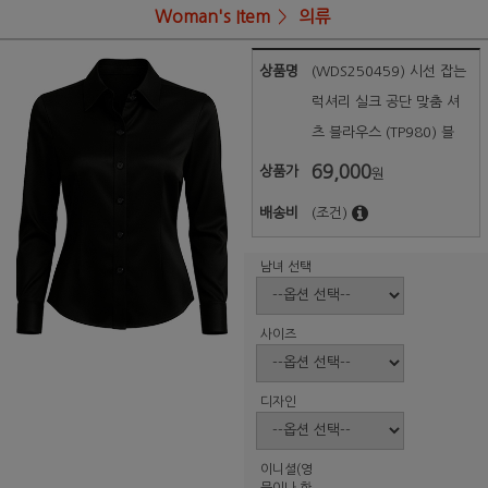
Woman's Item
의류
상품명
(WDS250459) 시선 잡는
럭셔리 실크 공단 맞춤 셔
츠 블라우스 (TP980) 블
69,000
상품가
원
배송비
(조건)
남녀 선택
사이즈
디자인
이니셜(영
문이나 한