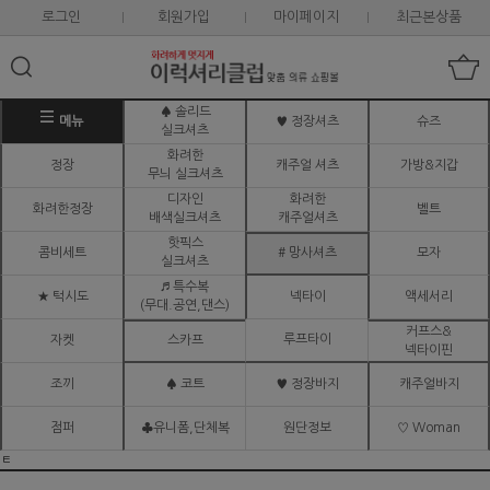
로그인
회원가입
마이페이지
최근본상품
♠ 솔리드
메뉴
♥ 정장셔츠
슈즈
실크셔츠
화려한
정장
캐주얼 셔츠
가방&지갑
무늬 실크셔츠
디자인
화려한
화려한정장
벨트
배색실크셔츠
캐주얼셔츠
핫픽스
콤비세트
# 망사셔츠
모자
실크셔츠
♬ 특수복
★ 턱시도
넥타이
액세서리
(무대.공연,댄스)
커프스&
루프타이
자켓
스카프
넥타이핀
조끼
♠ 코트
♥ 정장바지
캐주얼바지
점퍼
♣유니폼,단체복
원단정보
♡ Woman
ㅌ