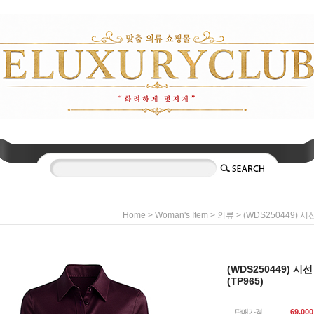
>
>
> (WDS250449) 
Home
Woman's Item
의류
(WDS250449) 
(TP965)
판매가격
69,000