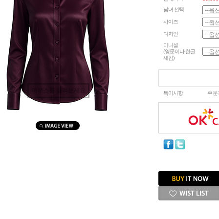
남녀 선택
사이즈
디자인
이니셜
(영문이나 한글
새김)
마우스를 올려보세요
특이사항
주문