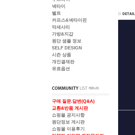
넥타이
벨트
커프스&넥타이핀
악세사리
가방&지갑
원단 샘플 정보
SELF DESIGN
시즌 상품
개인결재란
유료옵션
구매 질문.답변(Q&A)
교환&반품 게시판
쇼핑몰 공지사항
원단정보 게시판
쇼핑몰 이용후기