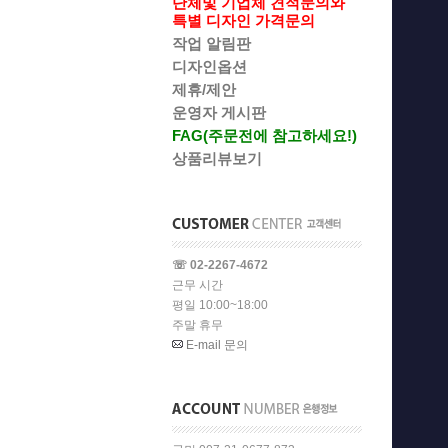
단체및 기업체 견적문의와
특별 디자인 가격문의
작업 알림판
디자인옵션
제휴/제안
운영자 게시판
FAG(주문전에 참고하세요!)
상품리뷰보기
☏ 02-2267-4672
근무 시간
평일 10:00~18:00
주말 휴무
E-mail 문의