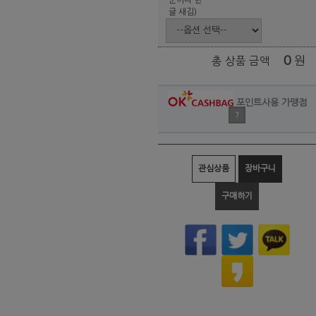
글 새김)
0
원
총 상품 금액
포인트사용 가맹점
?
관심상품
장바구니
구매하기