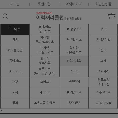
로그인
회원가입
마이페이지
최근본상품
♠ 솔리드
메뉴
♥ 정장셔츠
슈즈
실크셔츠
화려한
정장
캐주얼 셔츠
가방&지갑
무늬 실크셔츠
디자인
화려한
화려한정장
벨트
배색실크셔츠
캐주얼셔츠
핫픽스
콤비세트
# 망사셔츠
모자
실크셔츠
♬ 특수복
★ 턱시도
넥타이
액세서리
(무대.공연,댄스)
커프스&
루프타이
자켓
스카프
넥타이핀
조끼
♠ 코트
♥ 정장바지
캐주얼바지
점퍼
♣유니폼,단체복
원단정보
♡ Woman
ㅌ