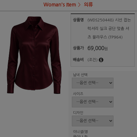
Woman's Item
의류
상품명
(WDS250448) 시선 잡는
럭셔리 실크 공단 맞춤 셔
츠 블라우스 (TP964)
69,000
상품가
원
배송비
(조건)
남녀 선택
사이즈
디자인
이니셜(영
문이나 한