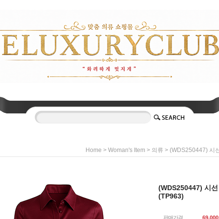
>
>
> (WDS250447) 
Home
Woman's Item
의류
(WDS250447) 
(TP963)
판매가격
69,000