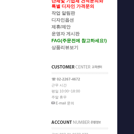
단체및 기업체 견적문의와
특별 디자인 가격문의
작업 알림판
디자인옵션
제휴/제안
운영자 게시판
FAG(주문전에 참고하세요!)
상품리뷰보기
☏ 02-2267-4672
근무 시간
평일 10:00~18:00
주말 휴무
E-mail 문의