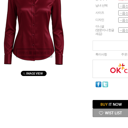
남녀 선택
사이즈
디자인
이니셜
(영문이나 한글
새김)
마우스를 올려보세요
특이사항
주문