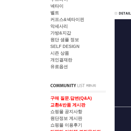
넥타이
벨트
커프스&넥타이핀
악세사리
가방&지갑
원단 샘플 정보
SELF DESIGN
시즌 상품
개인결재란
유료옵션
구매 질문.답변(Q&A)
교환&반품 게시판
쇼핑몰 공지사항
원단정보 게시판
쇼핑몰 이용후기