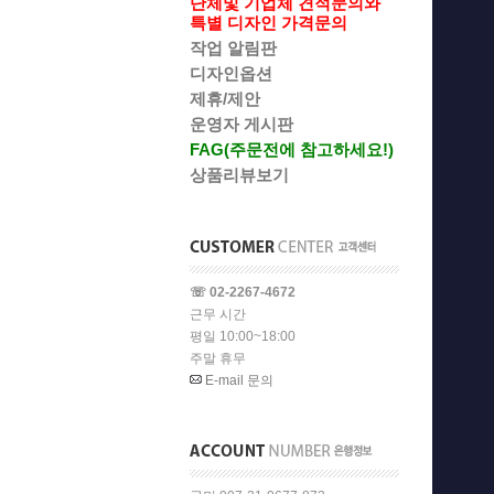
단체및 기업체 견적문의와
특별 디자인 가격문의
작업 알림판
디자인옵션
제휴/제안
운영자 게시판
FAG(주문전에 참고하세요!)
상품리뷰보기
☏ 02-2267-4672
근무 시간
평일 10:00~18:00
주말 휴무
E-mail 문의