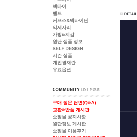
넥타이
벨트
커프스&넥타이핀
악세사리
가방&지갑
원단 샘플 정보
SELF DESIGN
시즌 상품
개인결재란
유료옵션
구매 질문.답변(Q&A)
교환&반품 게시판
쇼핑몰 공지사항
원단정보 게시판
쇼핑몰 이용후기