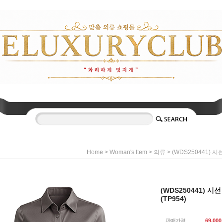
>
>
> (WDS250441) 
Home
Woman's Item
의류
(WDS250441) 
(TP954)
판매가격
69,000