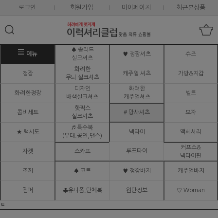
로그인
회원가입
마이페이지
최근본상품
♠ 솔리드
메뉴
♥ 정장셔츠
슈즈
실크셔츠
화려한
정장
캐주얼 셔츠
가방&지갑
무늬 실크셔츠
디자인
화려한
화려한정장
벨트
배색실크셔츠
캐주얼셔츠
핫픽스
콤비세트
# 망사셔츠
모자
실크셔츠
♬ 특수복
★ 턱시도
넥타이
액세서리
(무대.공연,댄스)
커프스&
루프타이
자켓
스카프
넥타이핀
조끼
♠ 코트
♥ 정장바지
캐주얼바지
점퍼
♣유니폼,단체복
원단정보
♡ Woman
ㅌ