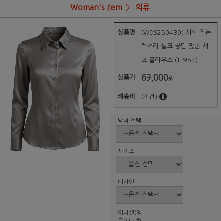
Woman's Item
의류
상품명
(WDS250439) 시선 잡는
럭셔리 실크 공단 맞춤 셔
츠 블라우스 (TP952)
69,000
상품가
원
배송비
(조건)
남녀 선택
사이즈
디자인
이니셜(영
문이나 한