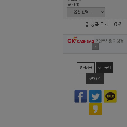
글 새김)
0
원
총 상품 금액
포인트사용 가맹점
?
관심상품
장바구니
구매하기