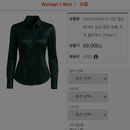
Woman's Item
의류
상품명
(WDS250437) 시선 잡는
럭셔리 실크 공단 맞춤 셔
츠 블라우스 (TP947)
69,000
상품가
원
배송비
(조건)
남녀 선택
사이즈
디자인
이니셜(영
문이나 한