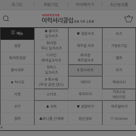
로그인
회원가입
마이페이지
최근본상품
♠ 솔리드
메뉴
♥ 정장셔츠
슈즈
실크셔츠
화려한
정장
캐주얼 셔츠
가방&지갑
무늬 실크셔츠
디자인
화려한
화려한정장
벨트
배색실크셔츠
캐주얼셔츠
핫픽스
콤비세트
# 망사셔츠
모자
실크셔츠
♬ 특수복
★ 턱시도
넥타이
액세서리
(무대.공연,댄스)
커프스&
루프타이
자켓
스카프
넥타이핀
조끼
♠ 코트
♥ 정장바지
캐주얼바지
점퍼
♣유니폼,단체복
원단정보
♡ Woman
ㅌ