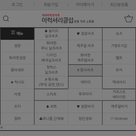
로그인
회원가입
마이페이지
최근본상품
♠ 솔리드
메뉴
♥ 정장셔츠
슈즈
실크셔츠
화려한
정장
캐주얼 셔츠
가방&지갑
무늬 실크셔츠
디자인
화려한
화려한정장
벨트
배색실크셔츠
캐주얼셔츠
핫픽스
콤비세트
# 망사셔츠
모자
실크셔츠
♬ 특수복
★ 턱시도
넥타이
액세서리
(무대.공연,댄스)
커프스&
루프타이
자켓
스카프
넥타이핀
조끼
♠ 코트
♥ 정장바지
캐주얼바지
점퍼
♣유니폼,단체복
원단정보
♡ Woman
ㅌ