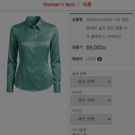
Woman's Item
의류
상품명
(WDS250435) 시선 잡는
럭셔리 실크 공단 맞춤 셔
츠 블라우스 (TP943)
69,000
상품가
원
배송비
(조건)
남녀 선택
사이즈
디자인
이니셜(영
문이나 한