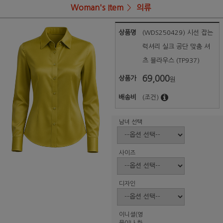
Woman's Item
의류
상품명
(WDS250429) 시선 잡는
럭셔리 실크 공단 맞춤 셔
츠 블라우스 (TP937)
69,000
상품가
원
배송비
(조건)
남녀 선택
사이즈
디자인
이니셜(영
문이나 한