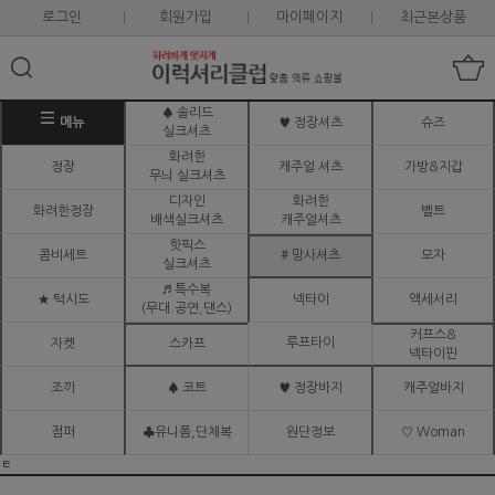
로그인
회원가입
마이페이지
최근본상품
♠ 솔리드
메뉴
♥ 정장셔츠
슈즈
실크셔츠
화려한
정장
캐주얼 셔츠
가방&지갑
무늬 실크셔츠
디자인
화려한
화려한정장
벨트
배색실크셔츠
캐주얼셔츠
핫픽스
콤비세트
# 망사셔츠
모자
실크셔츠
♬ 특수복
★ 턱시도
넥타이
액세서리
(무대.공연,댄스)
커프스&
루프타이
자켓
스카프
넥타이핀
조끼
♠ 코트
♥ 정장바지
캐주얼바지
점퍼
♣유니폼,단체복
원단정보
♡ Woman
ㅌ