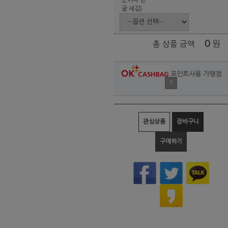
글 새김)
0
원
총 상품 금액
포인트사용 가맹점
?
관심상품
장바구니
구매하기