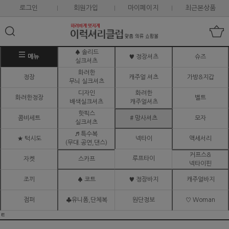
로그인
회원가입
마이페이지
최근본상품
♠ 솔리드
메뉴
♥ 정장셔츠
슈즈
실크셔츠
화려한
정장
캐주얼 셔츠
가방&지갑
무늬 실크셔츠
디자인
화려한
화려한정장
벨트
배색실크셔츠
캐주얼셔츠
핫픽스
콤비세트
# 망사셔츠
모자
실크셔츠
♬ 특수복
★ 턱시도
넥타이
액세서리
(무대.공연,댄스)
커프스&
루프타이
자켓
스카프
넥타이핀
조끼
♠ 코트
♥ 정장바지
캐주얼바지
점퍼
♣유니폼,단체복
원단정보
♡ Woman
ㅌ