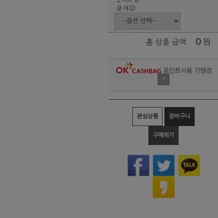
글 새김)
0
원
총 상품 금액
포인트사용 가맹점
?
관심상품
장바구니
구매하기