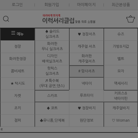
로그인
회원가입
마이페이지
최근본상품
♠ 솔리드
메뉴
♥ 정장셔츠
슈즈
실크셔츠
화려한
정장
캐주얼 셔츠
가방&지갑
무늬 실크셔츠
디자인
화려한
화려한정장
벨트
배색실크셔츠
캐주얼셔츠
핫픽스
콤비세트
# 망사셔츠
모자
실크셔츠
♬ 특수복
★ 턱시도
넥타이
액세서리
(무대.공연,댄스)
커프스&
루프타이
자켓
스카프
넥타이핀
조끼
♠ 코트
♥ 정장바지
캐주얼바지
점퍼
♣유니폼,단체복
원단정보
♡ Woman
ㅌ