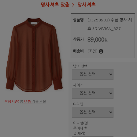
망사셔츠 맞춤
망사셔츠
상품명
(DS250933) 쉬폰 망사 셔
츠 SD VIVIAN_527
89,000
상품가
원
배송비
(조건)
남녀 선택
사이즈
착용시즌:
봄
여름
가을 겨울
디자인
이니셜(영
문이나 한
글 새김)