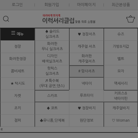
로그인
회원가입
마이페이지
최근본상품
♠ 솔리드
메뉴
♥ 정장셔츠
슈즈
실크셔츠
화려한
정장
캐주얼 셔츠
가방&지갑
무늬 실크셔츠
디자인
화려한
화려한정장
벨트
배색실크셔츠
캐주얼셔츠
핫픽스
콤비세트
# 망사셔츠
모자
실크셔츠
♬ 특수복
★ 턱시도
넥타이
액세서리
(무대.공연,댄스)
커프스&
루프타이
자켓
스카프
넥타이핀
조끼
♠ 코트
♥ 정장바지
캐주얼바지
점퍼
♣유니폼,단체복
원단정보
♡ Woman
ㅌ