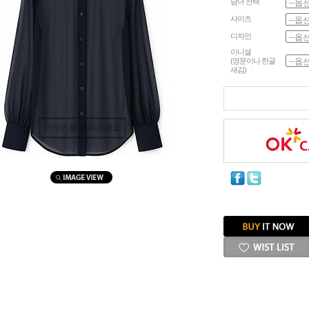
남녀 선택
사이즈
디자인
이니셜
(영문이나 한글
새김)
마우스를 올려보세요