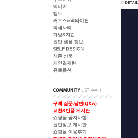
넥타이
벨트
커프스&넥타이핀
악세사리
가방&지갑
원단 샘플 정보
SELF DESIGN
시즌 상품
개인결재란
유료옵션
구매 질문.답변(Q&A)
교환&반품 게시판
쇼핑몰 공지사항
원단정보 게시판
쇼핑몰 이용후기