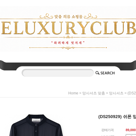
>
>
> (DS
Home
망사셔츠 맞춤
망사셔츠
(DS250929) 쉬폰
판매가격
89,000