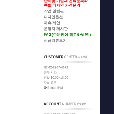
단체및 기업체 견적문의와
특별 디자인 가격문의
작업 알림판
디자인옵션
제휴/제안
운영자 게시판
FAG(주문전에 참고하세요!)
상품리뷰보기
☏ 02-2267-4672
근무 시간
평일 10:00~18:00
주말 휴무
E-mail 문의