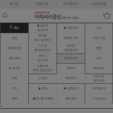
로그인
회원가입
마이페이지
최근본상품
♠ 솔리드
메뉴
♥ 정장셔츠
슈즈
실크셔츠
화려한
정장
캐주얼 셔츠
가방&지갑
무늬 실크셔츠
디자인
화려한
화려한정장
벨트
배색실크셔츠
캐주얼셔츠
핫픽스
콤비세트
# 망사셔츠
모자
실크셔츠
♬ 특수복
★ 턱시도
넥타이
액세서리
(무대.공연,댄스)
커프스&
루프타이
자켓
스카프
넥타이핀
조끼
♠ 코트
♥ 정장바지
캐주얼바지
점퍼
♣유니폼,단체복
원단정보
♡ Woman
ㅌ