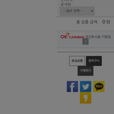
글 새김)
0
원
총 상품 금액
포인트사용 가맹점
?
관심상품
장바구니
구매하기