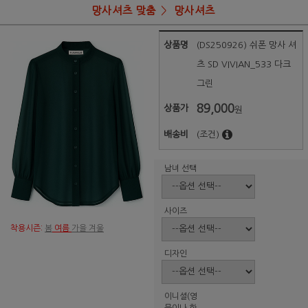
망사셔츠 맞춤
망사셔츠
상품명
(DS250926) 쉬폰 망사 셔
츠 SD VIVIAN_533 다크
그린
89,000
상품가
원
배송비
(조건)
남녀 선택
사이즈
착용시즌:
봄
여름
가을 겨울
디자인
이니셜(영
문이나 한