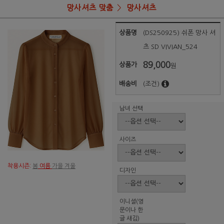
망사셔츠 맞춤
망사셔츠
상품명
(DS250925) 쉬폰 망사 셔
츠 SD VIVIAN_524
89,000
상품가
원
배송비
(조건)
남녀 선택
사이즈
착용시즌:
봄
여름
가을 겨울
디자인
이니셜(영
문이나 한
글 새김)