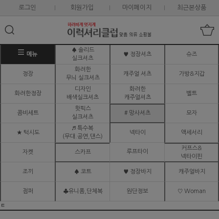
로그인
회원가입
마이페이지
최근본상품
♠ 솔리드
메뉴
♥ 정장셔츠
슈즈
실크셔츠
화려한
정장
캐주얼 셔츠
가방&지갑
무늬 실크셔츠
디자인
화려한
화려한정장
벨트
배색실크셔츠
캐주얼셔츠
핫픽스
콤비세트
# 망사셔츠
모자
실크셔츠
♬ 특수복
★ 턱시도
넥타이
액세서리
(무대.공연,댄스)
커프스&
루프타이
자켓
스카프
넥타이핀
조끼
♠ 코트
♥ 정장바지
캐주얼바지
점퍼
♣유니폼,단체복
원단정보
♡ Woman
ㅌ