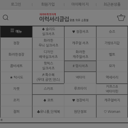
로그인
회원가입
마이페이지
최근본상품
♠ 솔리드
메뉴
♥ 정장셔츠
슈즈
실크셔츠
화려한
정장
캐주얼 셔츠
가방&지갑
무늬 실크셔츠
디자인
화려한
화려한정장
벨트
배색실크셔츠
캐주얼셔츠
핫픽스
콤비세트
# 망사셔츠
모자
실크셔츠
♬ 특수복
★ 턱시도
넥타이
액세서리
(무대.공연,댄스)
커프스&
루프타이
자켓
스카프
넥타이핀
조끼
♠ 코트
♥ 정장바지
캐주얼바지
점퍼
♣유니폼,단체복
원단정보
♡ Woman
ㅌ