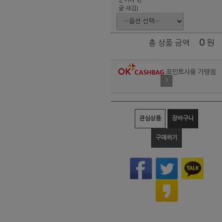
글 새김)
0
원
총 상품 금액
포인트사용 가맹점
?
관심상품
장바구니
구매하기