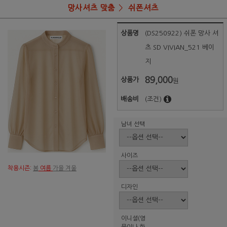
망사셔츠 맞춤
쉬폰셔츠
상품명
(DS250922) 쉬폰 망사 셔
츠 SD VIVIAN_521 베이
지
89,000
상품가
원
배송비
(조건)
남녀 선택
사이즈
착용시즌:
봄
여름
가을 겨울
디자인
이니셜(영
문이나 한