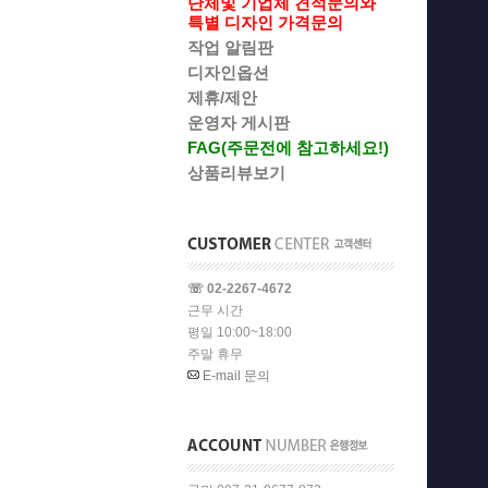
단체및 기업체 견적문의와
특별 디자인 가격문의
작업 알림판
디자인옵션
제휴/제안
운영자 게시판
FAG(주문전에 참고하세요!)
상품리뷰보기
☏ 02-2267-4672
근무 시간
평일 10:00~18:00
주말 휴무
E-mail 문의