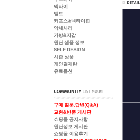
넥타이
벨트
커프스&넥타이핀
악세사리
가방&지갑
원단 샘플 정보
SELF DESIGN
시즌 상품
개인결재란
유료옵션
구매 질문.답변(Q&A)
교환&반품 게시판
쇼핑몰 공지사항
원단정보 게시판
쇼핑몰 이용후기