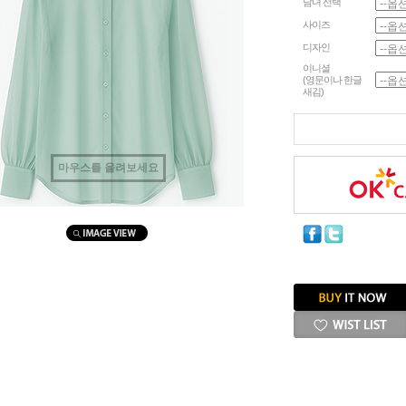
남녀 선택
사이즈
디자인
이니셜
(영문이나 한글
새김)
마우스를 올려보세요