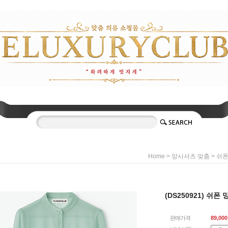
>
>
Home
망사셔츠 맞춤
쉬
(DS250921) 쉬폰 
판매가격
89,000