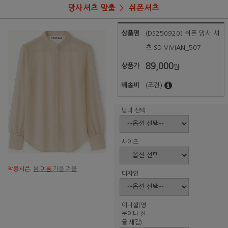
망사셔츠 맞춤
쉬폰셔츠
상품명
(DS250920) 쉬폰 망사 셔
츠 SD VIVIAN_507
89,000
상품가
원
배송비
(조건)
남녀 선택
사이즈
착용시즌:
봄
여름
가을 겨울
디자인
이니셜(영
문이나 한
글 새김)