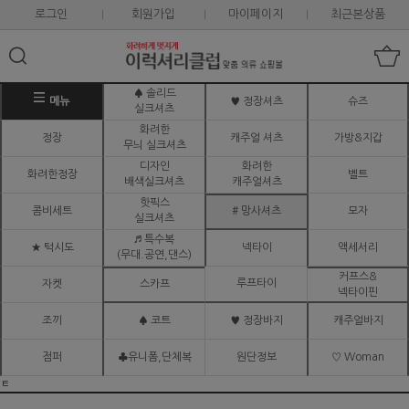
로그인
회원가입
마이페이지
최근본상품
♠ 솔리드
메뉴
♥ 정장셔츠
슈즈
실크셔츠
화려한
정장
캐주얼 셔츠
가방&지갑
무늬 실크셔츠
디자인
화려한
화려한정장
벨트
배색실크셔츠
캐주얼셔츠
핫픽스
콤비세트
# 망사셔츠
모자
실크셔츠
♬ 특수복
★ 턱시도
넥타이
액세서리
(무대.공연,댄스)
커프스&
루프타이
자켓
스카프
넥타이핀
조끼
♠ 코트
♥ 정장바지
캐주얼바지
점퍼
♣유니폼,단체복
원단정보
♡ Woman
ㅌ