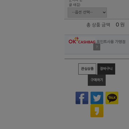
글 새김)
0
원
총 상품 금액
포인트사용 가맹점
?
관심상품
장바구니
구매하기