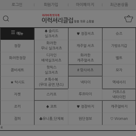
로그인
회원가입
마이페이지
최근본상품
♠ 솔리드
메뉴
♥ 정장셔츠
슈즈
실크셔츠
화려한
정장
캐주얼 셔츠
가방&지갑
무늬 실크셔츠
디자인
화려한
화려한정장
벨트
배색실크셔츠
캐주얼셔츠
핫픽스
콤비세트
# 망사셔츠
모자
실크셔츠
♬ 특수복
★ 턱시도
넥타이
액세서리
(무대.공연,댄스)
커프스&
루프타이
자켓
스카프
넥타이핀
조끼
♠ 코트
♥ 정장바지
캐주얼바지
점퍼
♣유니폼,단체복
원단정보
♡ Woman
ㅌ