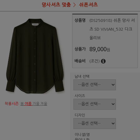
망사셔츠 맞춤
쉬폰셔츠
상품명
(DS250918) 쉬폰 망사 셔
츠 SD VIVIAN_532 다크
올리브
89,000
상품가
원
배송비
(조건)
남녀 선택
사이즈
착용시즌:
봄
여름
가을 겨울
디자인
이니셜(영
문이나 한