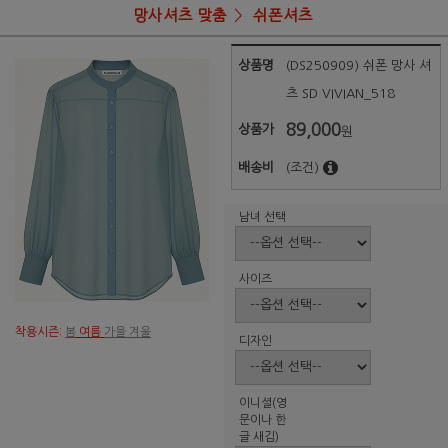
망사셔츠 맞춤
쉬폰셔츠
상품명
(DS250909) 쉬폰 망사 셔
츠 SD VIVIAN_518
89,000
상품가
원
배송비
(조건)
남녀 선택
사이즈
착용시즌:
봄
여름
가을 겨울
디자인
이니셜(영
문이나 한
글 새김)