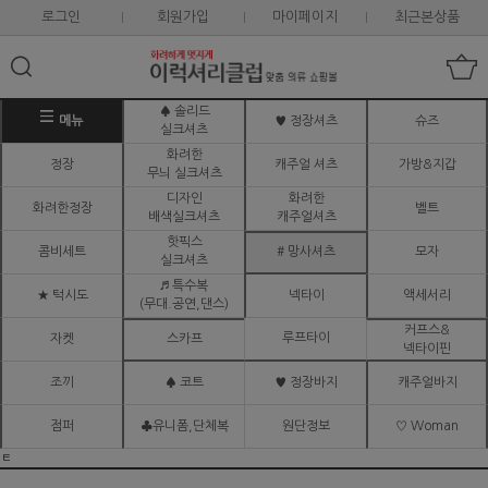
로그인
회원가입
마이페이지
최근본상품
♠ 솔리드
메뉴
♥ 정장셔츠
슈즈
실크셔츠
화려한
정장
캐주얼 셔츠
가방&지갑
무늬 실크셔츠
디자인
화려한
화려한정장
벨트
배색실크셔츠
캐주얼셔츠
핫픽스
콤비세트
# 망사셔츠
모자
실크셔츠
♬ 특수복
★ 턱시도
넥타이
액세서리
(무대.공연,댄스)
커프스&
루프타이
자켓
스카프
넥타이핀
조끼
♠ 코트
♥ 정장바지
캐주얼바지
점퍼
♣유니폼,단체복
원단정보
♡ Woman
ㅌ