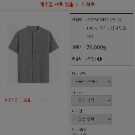
캐주얼 셔츠 맞춤
마셔츠
상품명
(DS250646) 린넨 마
100% 셔츠 / 남녀 맞춤
제작
76,000
상품가
원
배송비
(조건)
남녀 선택
사이즈
착용시즌:
봄
여름
가을 겨울
디자인
이니셜(영
문이나 한