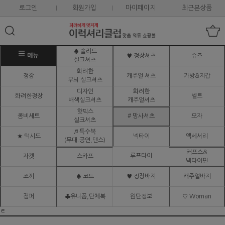
로그인
회원가입
마이페이지
최근본상품
♠ 솔리드
메뉴
♥ 정장셔츠
슈즈
실크셔츠
화려한
정장
캐주얼 셔츠
가방&지갑
무늬 실크셔츠
디자인
화려한
화려한정장
벨트
배색실크셔츠
캐주얼셔츠
핫픽스
콤비세트
# 망사셔츠
모자
실크셔츠
♬ 특수복
★ 턱시도
넥타이
액세서리
(무대.공연,댄스)
커프스&
루프타이
자켓
스카프
넥타이핀
조끼
♠ 코트
♥ 정장바지
캐주얼바지
점퍼
♣유니폼,단체복
원단정보
♡ Woman
ㅌ