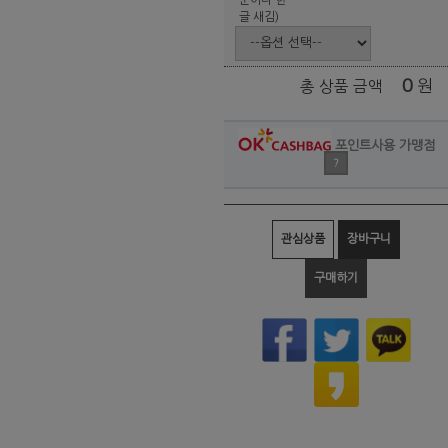
글 새김)
0
원
총 상품 금액
포인트사용 가맹점
?
관심상품
장바구니
구매하기