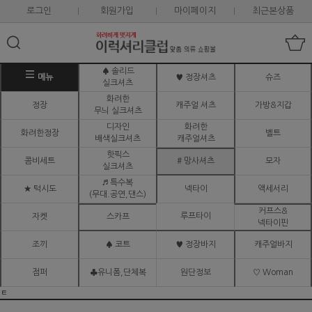
로그인
회원가입
마이페이지
최근본상품
♠ 솔리드
메뉴
♥ 정장셔츠
슈즈
실크셔츠
화려한
정장
캐주얼 셔츠
가방&지갑
무늬 실크셔츠
디자인
화려한
화려한정장
벨트
배색실크셔츠
캐주얼셔츠
핫픽스
콤비세트
# 망사셔츠
모자
실크셔츠
♬ 특수복
★ 턱시도
넥타이
액세서리
(무대.공연,댄스)
커프스&
루프타이
자켓
스카프
넥타이핀
조끼
♠ 코트
♥ 정장바지
캐주얼바지
점퍼
♣유니폼,단체복
원단정보
♡ Woman
ㅌ