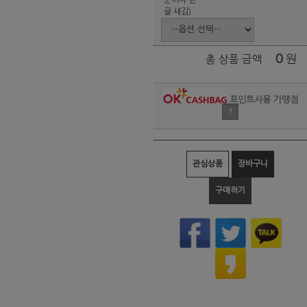
글 새김)
0
원
총 상품 금액
포인트사용 가맹점
?
관심상품
장바구니
구매하기