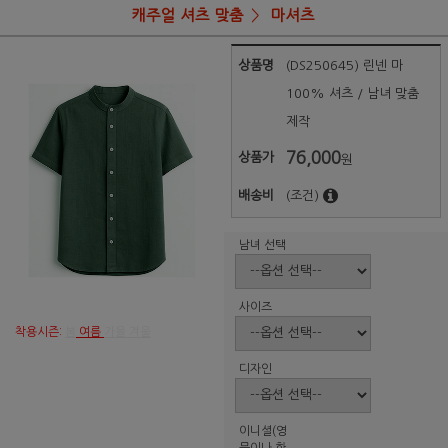
캐주얼 셔츠 맞춤
마셔츠
상품명
(DS250645) 린넨 마
100% 셔츠 / 남녀 맞춤
제작
76,000
상품가
원
배송비
(조건)
남녀 선택
사이즈
착용시즌:
봄
여름
가을 겨울
디자인
이니셜(영
문이나 한